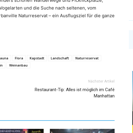
sonders schönen Wanderwege und Picknickplätze,
Vogelarten und die Suche nach seltenen, vom
nville Naturreservat – ein Ausflugsziel für die ganze
Fauna
Flora
Kapstadt
Landschaft
Naturreservat
in
Weinanbau
Nächster Artikel
Restaurant-Tip: Alles ist möglich im Café
Manhattan