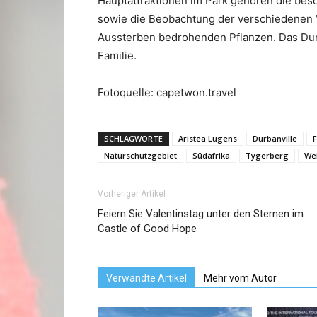
Hauptattraktionen im Park gehören die be
sowie die Beobachtung der verschiedenen 
Aussterben bedrohenden Pflanzen. Das Durba
Familie.
Fotoquelle: capetwon.travel
SCHLAGWORTE
Aristea Lugens
Durbanville
Naturschutzgebiet
Südafrika
Tygerberg
We
Vorheriger Artikel
Feiern Sie Valentinstag unter den Sternen im
Castle of Good Hope
Verwandte Artikel
Mehr vom Autor