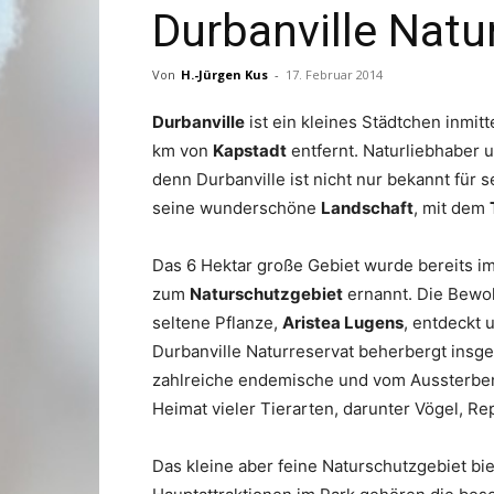
Durbanville Natu
Von
H.-Jürgen Kus
-
17. Februar 2014
Durbanville
ist ein kleines Städtchen inmit
km von
Kapstadt
entfernt. Naturliebhaber 
denn Durbanville ist nicht nur bekannt für
seine wunderschöne
Landschaft
, mit dem
Das 6 Hektar große Gebiet wurde bereits im
zum
Naturschutzgebiet
ernannt. Die Bewoh
seltene Pflanze,
Aristea Lugens
, entdeckt 
Durbanville Naturreservat beherbergt insg
zahlreiche endemische und vom Aussterben
Heimat vieler Tierarten, darunter Vögel, Re
Das kleine aber feine Naturschutzgebiet bie