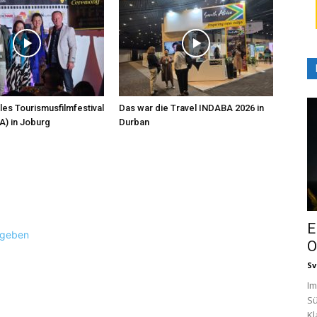
les Tourismusfilmfestival
Das war die Travel INDABA 2026 in
A) in Joburg
Durban
E
ugeben
O
Sv
Im
Sü
Kl