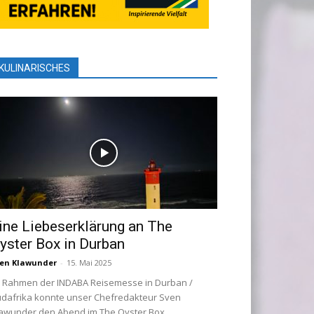
KULINARISCHES
ine Liebeserklärung an The
yster Box in Durban
en Klawunder
-
15. Mai 2025
 Rahmen der INDABA Reisemesse in Durban /
dafrika konnte unser Chefredakteur Sven
awunder den Abend im The Oyster Box