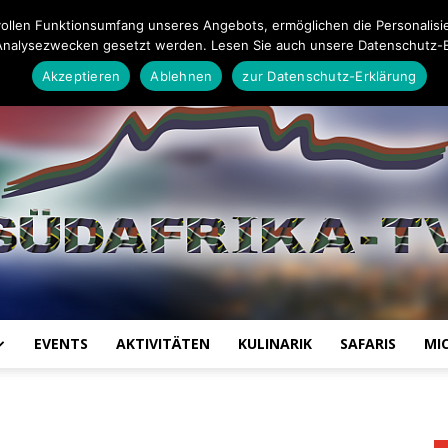
26
Impressum
Datenschutz-Erklärung
Mail an die Redaktion
ollen Funktionsumfang unseres Angebots, ermöglichen die Personalisi
Analysezwecken gesetzt werden. Lesen Sie auch unsere Datenschutz-E
Akzeptieren
Ablehnen
zur Datenschutz-Erklärung
EVENTS
AKTIVITÄTEN
KULINARIK
SAFARIS
MI
Südafrika