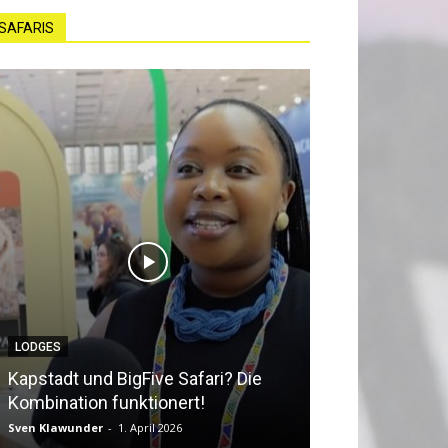
SAFARIS
LODGES
NEWS
Kapstadt und BigFive Safari? Die
Südafrika beq
Kombination funktionert!
Southern Afri
Sven Klawunder
-
1. April 2026
Sven Klawunder
-
2