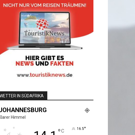
WETTER IN SÜDAFRIKA
JOHANNESBURG
Klarer Himmel
°
16.5
°
C