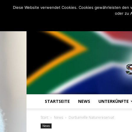
C
14.1
Donnerstag, August 6, 20
Johannesburg
Diese Website verwendet Cookies. Cookies gewährleisten den v
oder zu 
STARTSEITE
NEWS
UNTERKÜNFTE
Start
News
Durbanville Naturereservat
News