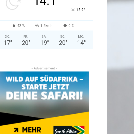
14.1
°
13.9
42 %
1.2kmh
0 %
DO.
FR.
SA.
SO.
MO.
17
°
20
°
19
°
20
°
14
°
- Advertisement -