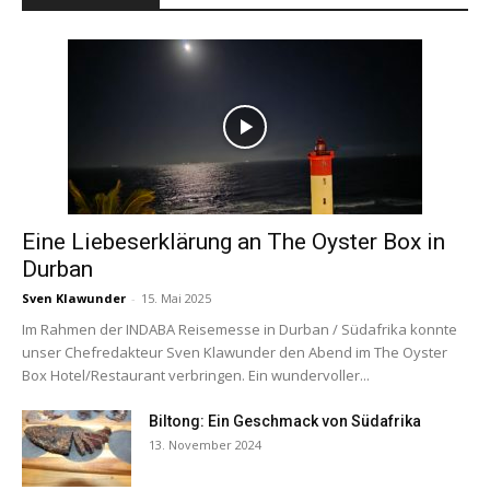
Eine Liebeserklärung an The Oyster Box in
Durban
Sven Klawunder
-
15. Mai 2025
Im Rahmen der INDABA Reisemesse in Durban / Südafrika konnte
unser Chefredakteur Sven Klawunder den Abend im The Oyster
Box Hotel/Restaurant verbringen. Ein wundervoller...
Biltong: Ein Geschmack von Südafrika
13. November 2024