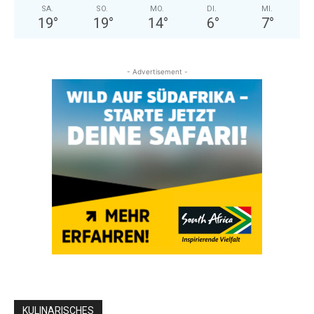
SA.
SO.
MO.
DI.
MI.
19
°
19
°
14
°
6
°
7
°
- Advertisement -
KULINARISCHES