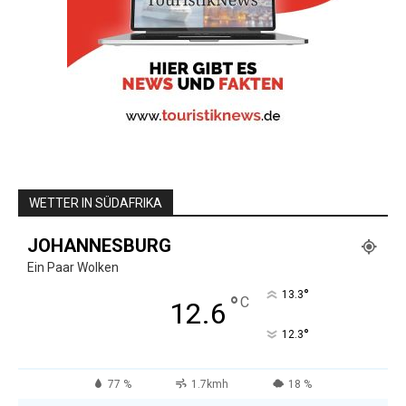
WETTER IN SÜDAFRIKA
JOHANNESBURG
Ein Paar Wolken
°
13.3
°
C
12.6
°
12.3
77 %
1.7kmh
18 %