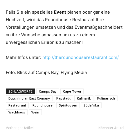
Falls Sie ein spezielles
Event
planen oder gar eine
Hochzeit, wird das Roundhouse Restaurant Ihre
Vorstellungen umsetzen und das Eventmaßgeschneidert
an ihre Wünsche anpassen um es zu einem
unvergesslichen Erlebnis zu machen!
Mehr Infos unter:
http://theroundhouserestaurant.com/
Foto: Blick auf Camps Bay, Flying Media
SCHLAGWORTE
Camps Bay
Cape Town
Dutch Indian East Comany
Kapstadt
Kulinarik
Kulinarisch
Restaurant
Roundhouse
Spirituosen
Südafrika
Wachhaus
Wein
Vorheriger Artikel
Nächster Artikel