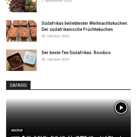
7. November 2024
Südafrikas beliebtester Weihnachtskuchen:
Der südafrikanische Früchtekuchen
30. Oktober 2024
Der beste Tee Südafrikas: Rooibos
29. Oktober 2024
SAFARIS
LODGES
NEWS
KULTUR