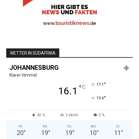
WETTER IN SÜDAFRIKA
JOHANNESBURG
Klarer Himmel
°
17.1
°
C
16.1
°
15.6
40 %
3.6kmh
0 %
FR.
SA.
SO.
MO.
DI.
20
°
19
°
19
°
10
°
11
°