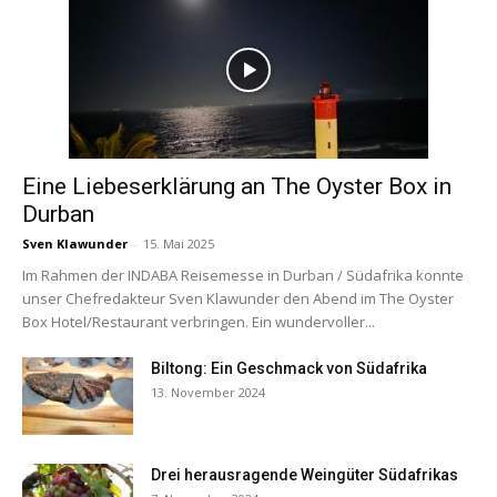
Eine Liebeserklärung an The Oyster Box in
Durban
Sven Klawunder
-
15. Mai 2025
Im Rahmen der INDABA Reisemesse in Durban / Südafrika konnte
unser Chefredakteur Sven Klawunder den Abend im The Oyster
Box Hotel/Restaurant verbringen. Ein wundervoller...
Biltong: Ein Geschmack von Südafrika
13. November 2024
Drei herausragende Weingüter Südafrikas