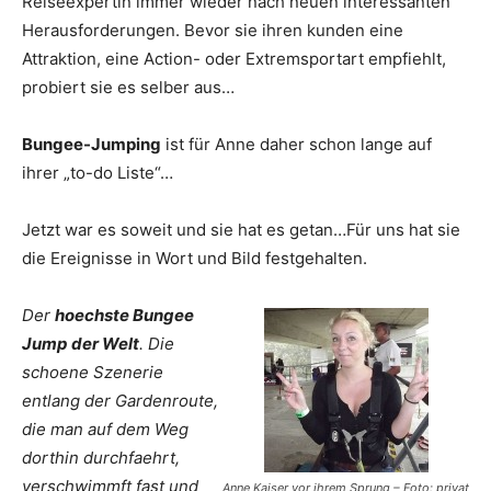
Reiseexpertin immer wieder nach neuen interessanten
Herausforderungen. Bevor sie ihren kunden eine
Attraktion, eine Action- oder Extremsportart empfiehlt,
probiert sie es selber aus…
Bungee-Jumping
ist für Anne daher schon lange auf
ihrer „to-do Liste“…
Jetzt war es soweit und sie hat es getan…Für uns hat sie
die Ereignisse in Wort und Bild festgehalten.
Der
hoechste Bungee
Jump der Welt
. Die
schoene Szenerie
entlang der Gardenroute,
die man auf dem Weg
dorthin durchfaehrt,
verschwimmft fast und
Anne Kaiser vor ihrem Sprung – Foto: privat