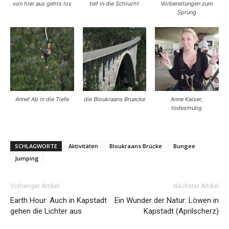
von hier aus gehts los
tief in die Schlucht
Vorbereitungen zum
Sprung
Anne! Ab in die Tiefe
die Bloukraans Bruecke
Anne Kaiser,
todesmutig
SCHLAGWORTE
Aktivitäten
Bloukraans Brücke
Bungee
Jumping
Vorheriger Artikel
Nächster Artikel
Earth Hour: Auch in Kapstadt
Ein Wunder der Natur: Löwen in
gehen die Lichter aus
Kapstadt (Aprilscherz)