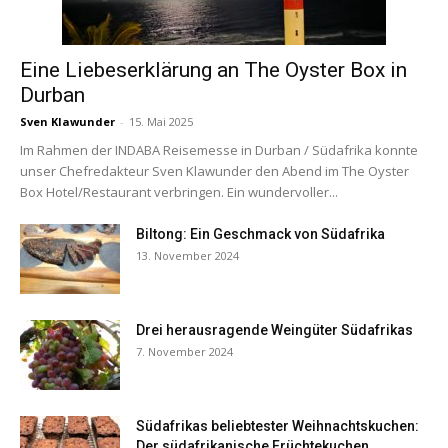
Eine Liebeserklärung an The Oyster Box in
Durban
Sven Klawunder
-
15. Mai 2025
Im Rahmen der INDABA Reisemesse in Durban / Südafrika konnte
unser Chefredakteur Sven Klawunder den Abend im The Oyster
Box Hotel/Restaurant verbringen. Ein wundervoller...
Biltong: Ein Geschmack von Südafrika
13. November 2024
Drei herausragende Weingüter Südafrikas
7. November 2024
Südafrikas beliebtester Weihnachtskuchen:
Der südafrikanische Früchtekuchen