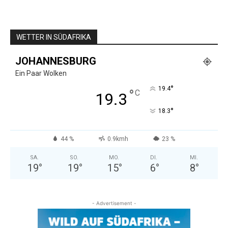
WETTER IN SÜDAFRIKA
JOHANNESBURG
Ein Paar Wolken
°
19.4
°
C
19.3
°
18.3
44 %
0.9kmh
23 %
SA.
SO.
MO.
DI.
MI.
19
°
19
°
15
°
6
°
8
°
- Advertisement -