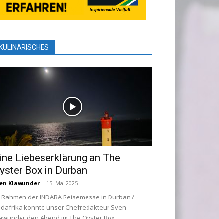
KULINARISCHES
ine Liebeserklärung an The
yster Box in Durban
en Klawunder
-
15. Mai 2025
 Rahmen der INDABA Reisemesse in Durban /
dafrika konnte unser Chefredakteur Sven
awunder den Abend im The Oyster Box