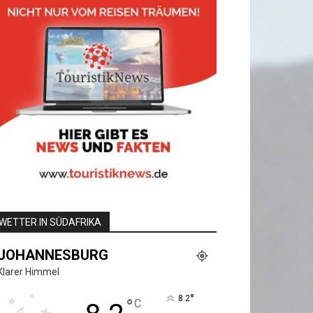
WETTER IN SÜDAFRIKA
JOHANNESBURG
Klarer Himmel
°
8.2
°
C