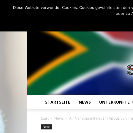
C
8.2
Donnerstag, August 6, 202
Johannesburg
Diese Website verwendet Cookies. Cookies gewährleisten den v
oder zu 
STARTSEITE
NEWS
UNTERKÜNFTE
Start
News
Air Namibia mit neuem Airbus von Fr
News