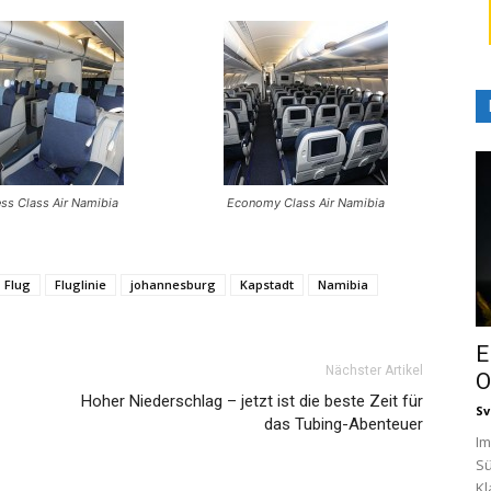
ss Class Air Namibia
Economy Class Air Namibia
Flug
Fluglinie
johannesburg
Kapstadt
Namibia
E
Nächster Artikel
O
Hoher Niederschlag – jetzt ist die beste Zeit für
Sv
das Tubing-Abenteuer
Im
Sü
Kl