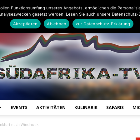
6
Impressum
Datenschutz-Erklärung
Mail an die Redaktion
ollen Funktionsumfang unseres Angebots, ermöglichen die Personalisi
Analysezwecken gesetzt werden. Lesen Sie auch unsere Datenschutz-E
Akzeptieren
Ablehnen
zur Datenschutz-Erklärung
EVENTS
AKTIVITÄTEN
KULINARIK
SAFARIS
MI
Südafrika
ankfurt nach Windhoek