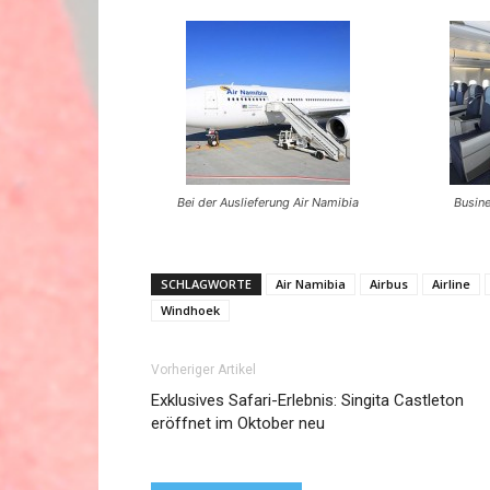
Bei der Auslieferung Air Namibia
Busine
SCHLAGWORTE
Air Namibia
Airbus
Airline
Windhoek
Vorheriger Artikel
Exklusives Safari-Erlebnis: Singita Castleton
eröffnet im Oktober neu