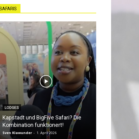
SAFARIS
LODGES
NEWS
Kapstadt und BigFive Safari? Die
Südafrika beq
Kombination funktionert!
Southern Afri
Sven Klawunder
-
1. April 2026
Sven Klawunder
-
2