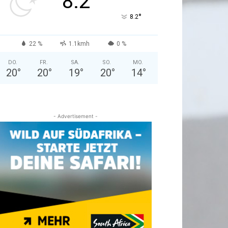
8.2
°
8.2
22 %
1.1kmh
0 %
DO.
FR.
SA.
SO.
MO.
20
°
20
°
19
°
20
°
14
°
- Advertisement -